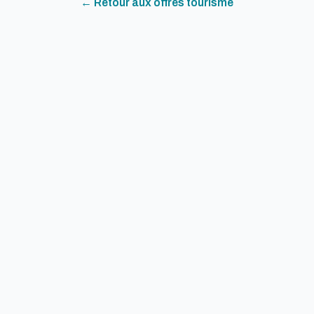
← Retour aux offres
tourisme