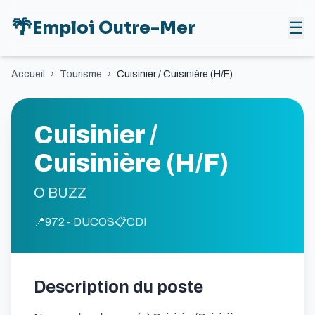
🌴
Emploi Outre-Mer
☰
Accueil
›
Tourisme
›
Cuisinier / Cuisinière (H/F)
Cuisinier /
Cuisinière (H/F)
O BUZZ
📍
972 - DUCOS
📋
CDI
Description du poste